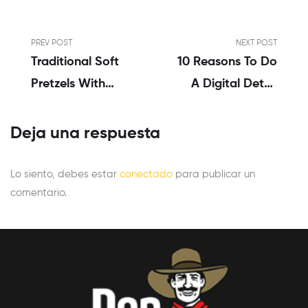
PREV POST
NEXT POST
Traditional Soft
10 Reasons To Do
Pretzels With
A Digital Detox
Sweet Beer
Challenge
Cheese
Deja una respuesta
Lo siento, debes estar
conectado
para publicar un
comentario.