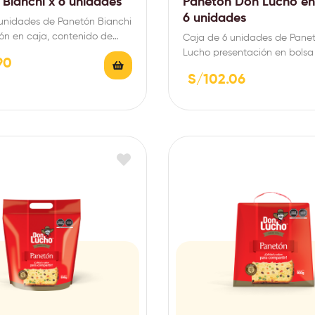
Bianchi x 6 unidades
Panetón Don Lucho en
6 unidades
unidades de Panetón Bianchi
ón en caja, contenido de
Caja de 6 unidades de Pane
Lucho presentación en bolsa 
90
contenido de 900g.
S/
102.06