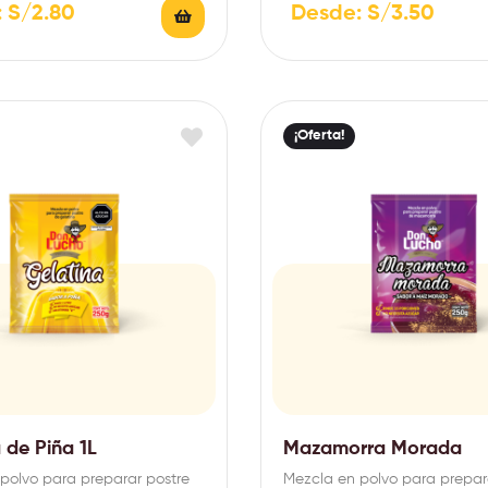
:
S/
2.80
Desde:
S/
3.50
¡Oferta!
 de Piña 1L
Mazamorra Morada
polvo para preparar postre
Mezcla en polvo para prepar