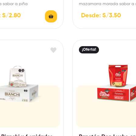
a sabor a piña
mazamorra morada sabor a 
morado
:
S/
2.80
Desde:
S/
3.50
¡Oferta!