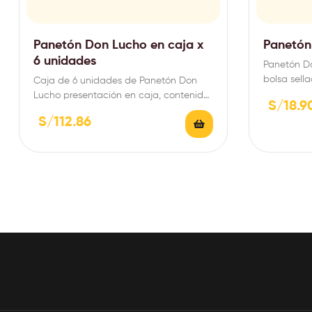
Panetón Don Lucho en caja x
Panetón
6 unidades
Panetón D
bolsa sell
Caja de 6 unidades de Panetón Don
Lucho presentación en caja, contenido
S/
18.9
de 900g.
S/
112.86