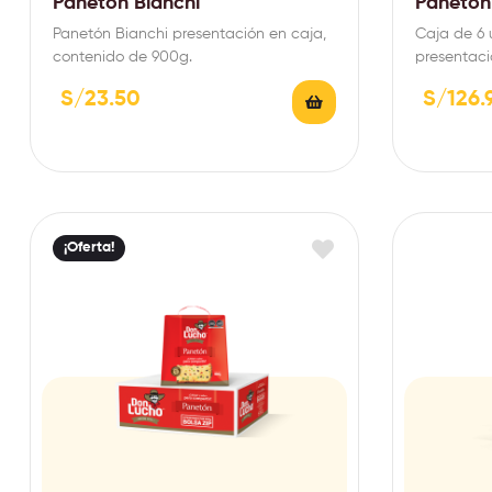
Panetón Bianchi
Panetón 
Panetón Bianchi presentación en caja,
Caja de 6 
contenido de 900g.
presentaci
900g.
S/
23.50
S/
126.
¡Oferta!