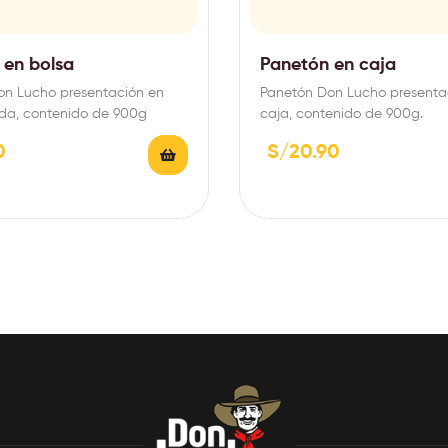
 en bolsa
Panetón en caja
on Lucho presentación en
Panetón Don Lucho presenta
ada, contenido de 900g
caja, contenido de 900g.
0
S/
20.90