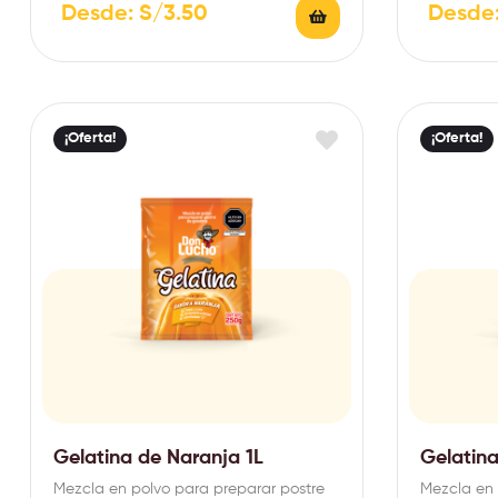
Desde:
S/
3.50
Desde
¡Oferta!
¡Oferta!
Gelatina de Naranja 1L
Gelatina
Mezcla en polvo para preparar postre
Mezcla en 