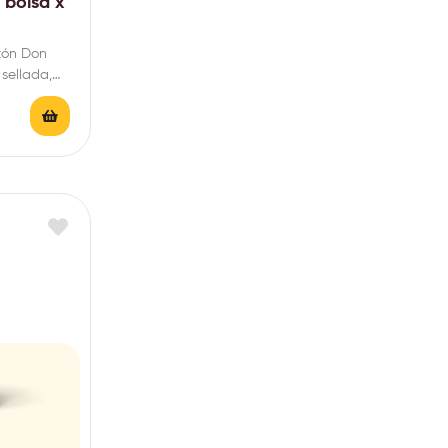
 bolsa x
tón Don
sellada,