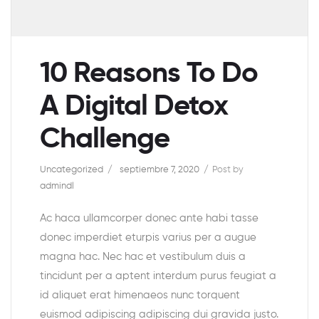
10 Reasons To Do
A Digital Detox
Challenge
Uncategorized
septiembre 7, 2020
Post by
admindl
Ac haca ullamcorper donec ante habi tasse
donec imperdiet eturpis varius per a augue
magna hac. Nec hac et vestibulum duis a
tincidunt per a aptent interdum purus feugiat a
id aliquet erat himenaeos nunc torquent
euismod adipiscing adipiscing dui gravida justo.