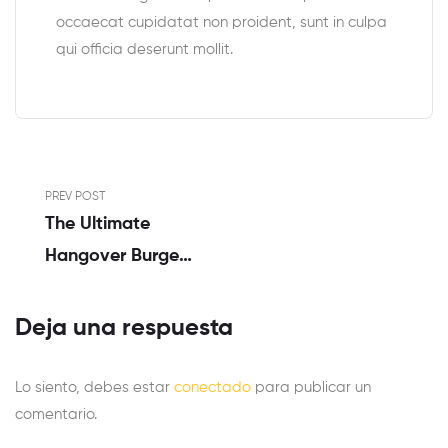
occaecat cupidatat non proident, sunt in culpa
qui officia deserunt mollit.
PREV POST
The Ultimate
Hangover Burger:
Egg In A Hole
Burger Grilled
Deja una respuesta
Cheese
Lo siento, debes estar
conectado
para publicar un
comentario.