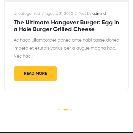
Uncategorized
agosto 31, 2020
Post by
admindl
The Ultimate Hangover Burger: Egg in
a Hole Burger Grilled Cheese
Ac haca ullamcorper donec ante habi tasse donec
imperdiet eturpis varius per a augue magna hac.
Nec hac…
READ MORE