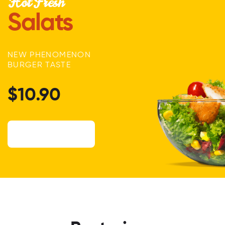
Hot Fresh
Salats
NEW PHENOMENON
BURGER TASTE
$10.90
ORDER NOW