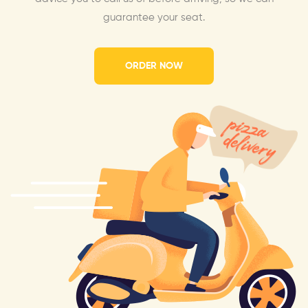
guarantee your seat.
ORDER NOW