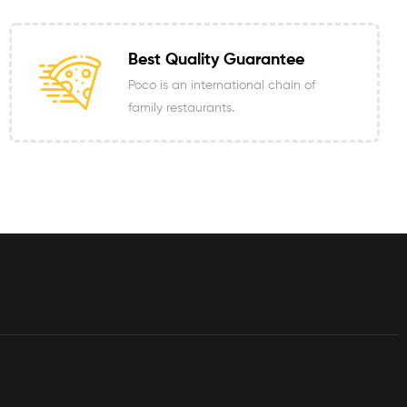
Best Quality Guarantee
Poco is an international chain of
family restaurants.