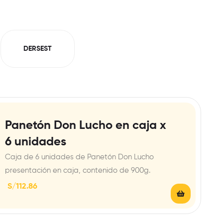
DERSEST
Panetón Don Lucho en caja x
6 unidades
Caja de 6 unidades de Panetón Don Lucho
presentación en caja, contenido de 900g.
S/
112.86