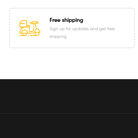
Free shipping
Sign up for updates and get free
shipping