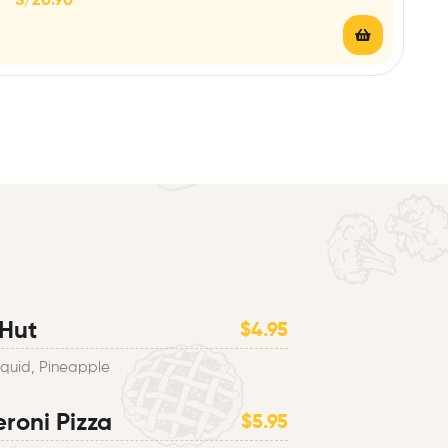
S/
20.90
 Hut
$4.95
Squid, Pineapple
roni Pizza
$5.95