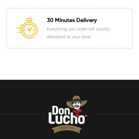
30 Minutes Delivery
Everything you order will quickly
delivered to your door.