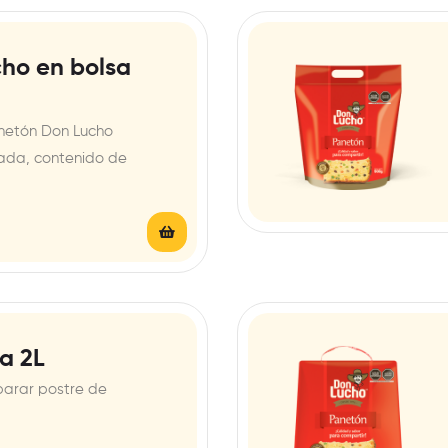
ho en bolsa
netón Don Lucho
lada, contenido de
a 2L
parar postre de