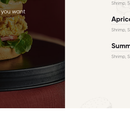
Shrimp, 
r you want
Apric
Shrimp, 
Summe
Shrimp, 