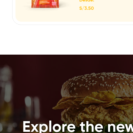
Desde:
S/
3.50
Explore the new