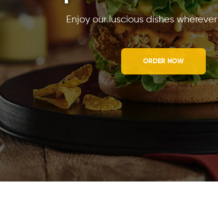
Enjoy our luscious dishes whereve
ORDER NOW