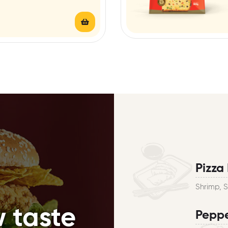
Pizza
Shrimp, 
 taste
Peppe