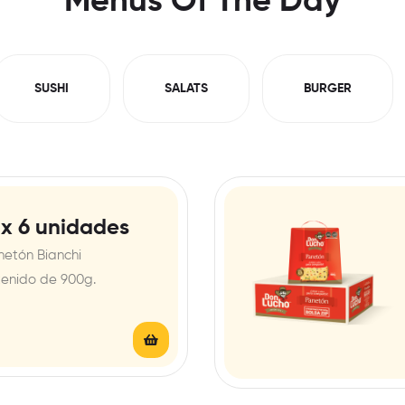
Menus Of The Day
SUSHI
SALATS
BURGER
 x 6 unidades
netón Bianchi
tenido de 900g.